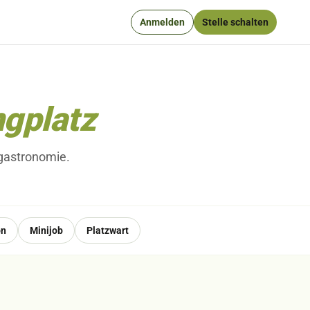
Anmelden
Stelle schalten
gplatz
zgastronomie.
on
Minijob
Platzwart