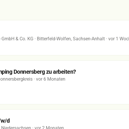
e GmbH & Co. KG
· Bitterfeld-Wolfen, Sachsen-Anhalt
· vor 1 Wo
mping Donnersberg zu arbeiten?
Donnersbergkreis
· vor 6 Monaten
/w/d
e, Niedersachsen
· vor 2 Monaten