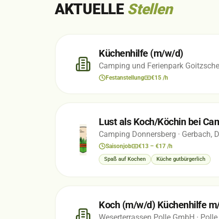
AKTUELLE
Stellen
Küchenhilfe (m/w/d)
Camping und Ferienpark Goitzsch
Festanstellung
€15 /h
Lust als Koch/Köchin bei Ca
Camping Donnersberg
· Gerbach, 
Saisonjob
€13 – €17 /h
Spaß auf Kochen
Küche gutbürgerlich
Koch (m/w/d) Küchenhilfe m
Weserterrassen Polle GmbH
· Poll