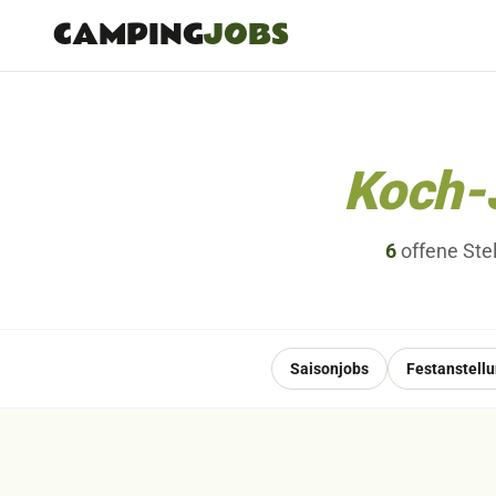
CAMPING
JOBS
Koch-
6
offene
Ste
Saisonjobs
Festanstell