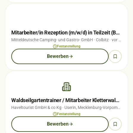
Mitarbeiter/in Rezeption (m/w/d) in Teilzeit (Bürogehilf(e/in))
Mitteldeutsche Camping- und Gastro- GmbH
· Colbitz
· vor 1 Wochen
Festanstellung
Bewerben
Waldseilgartentrainer / Mitarbeiter Kletterwald (m/w/d)
Haveltourist GmbH & co Kg
· Userin, Mecklenburg-Vorpommern
· 
Festanstellung
Bewerben