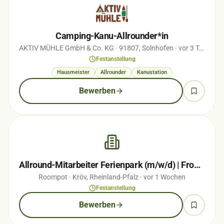
Camping-Kanu-Allrounder*in
AKTIV MÜHLE GmbH & Co. KG
· 91807, Solnhofen
· vor 3 Tagen
Festanstellung
Hausmeister
Allrounder
Kanustation
Bewerben
Allround-Mitarbeiter Ferienpark (m/w/d) | Front Office, Gastronomie & Freizeit…
Roompot
· Kröv, Rheinland-Pfalz
· vor 1 Wochen
Festanstellung
Bewerben