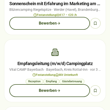
Sonnenschein mit Erfahrung im Marketing am Empfang gesucht
Blütencamping Riegelspitze
· Werder (Havel), Brandenburg
· vor 5
Festanstellung
€17 – €20 /h
Bewerben
Empfangsleitung (m/w/d) Campingplatz
Vital CAMP Bayerbach
· Bayerbach, Kreis Rottal-Inn
· vor 3 Monaten
Festanstellung
Mit Unterkunft
Rezeption
Empfang
Gästebetreuung
Bewerben