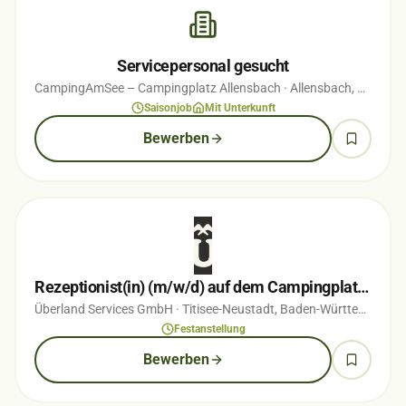
Servicepersonal gesucht
CampingAmSee – Campingplatz Allensbach
· Allensbach, Baden-Württemberg
Saisonjob
Mit Unterkunft
Bewerben
Rezeptionist(in) (m/w/d) auf dem Campingplatz Titisee
Überland Services GmbH
· Titisee-Neustadt, Baden-Württemberg
·
Festanstellung
Bewerben