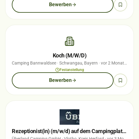
Bewerben
Koch (M/W/D)
Camping Bannwaldsee
· Schwangau, Bayern
· vor 2 Monaten
Festanstellung
Bewerben
Rezeptionist(in) (m/w/d) auf dem Campingplatz ÜBERLAND Vlotho
Überland Camping GmbH
· Vlotho, Kreis Herford
· vor 3 Monaten