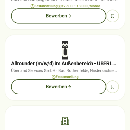
Festanstellung
€2.500 – €3.000 /Monat
Bewerben
Allrounder (m/w/d) im Außenbereich - ÜBERLAND Campotel Bad Rothenfelde
Überland Services GmbH
· Bad Rothenfelde, Niedersachsen
· vor 
Festanstellung
Bewerben