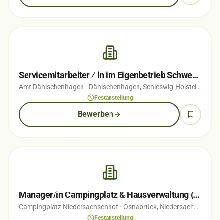
Servicemitarbeiter ⁄ in im Eigenbetrieb Schwedeneck Touristik (m ⁄ w ⁄ d)
Amt Dänischenhagen
· Dänischenhagen, Schleswig-Holstein
· vor 
Festanstellung
Bewerben
Manager/in Campingplatz & Hausverwaltung (w/m/d) Teil-/Vollzeit
Campingplatz Niedersachsenhof
· Osnabrück, Niedersachsen
· vo
Festanstellung