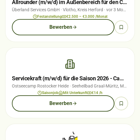
Allrounder (m/w/d) im Außenbereich für den Campingplatz ÜBERLAND Vlotho
Überland Services GmbH
· Vlotho, Kreis Herford
· vor 3 Monaten
Festanstellung
€2.500 – €3.000 /Monat
Bewerben
Servicekraft (m/w/d) für die Saison 2026 - Campingplatz direkt an der Ostsee
Ostseecamp Rostocker Heide
· Seeheilbad Graal-Müritz, Mecklenburg-Vorpommern
Saisonjob
Mit Unterkunft
€14 /h
Bewerben