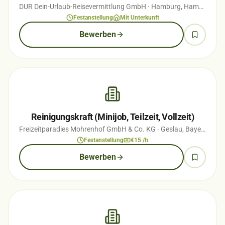
DUR Dein-Urlaub-Reisevermittlung GmbH
· Hamburg, Hamburg
· v
Festanstellung
Mit Unterkunft
Bewerben
Reinigungskraft (Minijob, Teilzeit, Vollzeit)
Freizeitparadies Mohrenhof GmbH & Co. KG
· Geslau, Bayern
· vor
Festanstellung
€15 /h
Bewerben