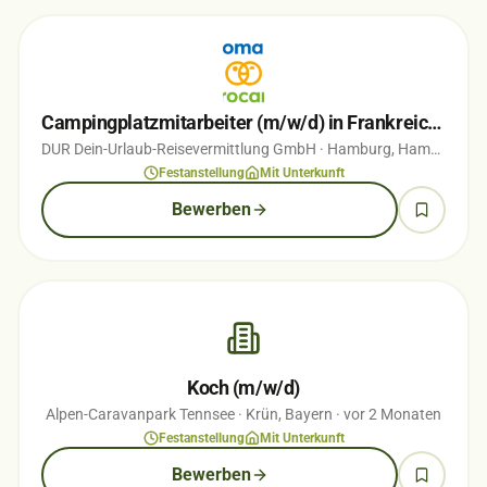
Campingplatzmitarbeiter (m/w/d) in Frankreich, Italien, oder der Niederlande
DUR Dein-Urlaub-Reisevermittlung GmbH
· Hamburg, Hamburg
· v
Festanstellung
Mit Unterkunft
Bewerben
Koch (m/w/d)
Alpen-Caravanpark Tennsee
· Krün, Bayern
· vor 2 Monaten
Festanstellung
Mit Unterkunft
Bewerben