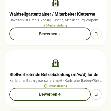
Waldseilgartentrainer / Mitarbeiter Kletterwald (m/w/d)
Haveltourist GmbH & co Kg
· Userin, Mecklenburg-Vorpommern
· 
Festanstellung
Bewerben
Stellvertretende Betriebsleitung (m/w/d) für den Campingplatz Durlach
Karlsruher Bädergesellschaft mbH
· Karlsruhe, Baden-Württemberg
Festanstellung
Bewerben