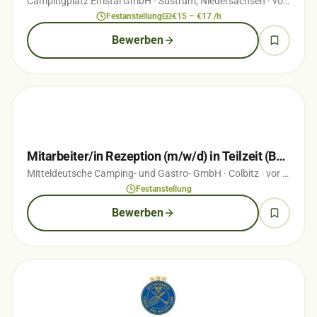
Campingplatz Emstal GmbH
· Sustrum, Niedersachsen
· vor 2 Wochen
Festanstellung
€15 – €17 /h
Bewerben
Mitarbeiter/in Rezeption (m/w/d) in Teilzeit (Bürogehilf(e/in))
Mitteldeutsche Camping- und Gastro- GmbH
· Colbitz
· vor 1 Wochen
Festanstellung
Bewerben