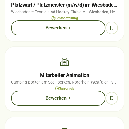
Platzwart / Platzmeister (m/w/d) im Wiesbadener Nerotal
Wiesbadener Tennis- und Hockey-Club e.V.
· Wiesbaden, Hessen
· 
Festanstellung
Bewerben
Mitarbeiter Animation
Camping Borken am See
· Borken, Nordrhein-Westfalen
· vor 1 Monaten
Saisonjob
Bewerben