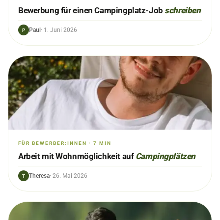
Bewerbung für einen Campingplatz-Job
schreiben
Paul
·
1. Juni 2026
P
FÜR BEWERBER:INNEN
·
7
MIN
Arbeit mit Wohnmöglichkeit auf
Campingplätzen
Theresa
·
26. Mai 2026
T