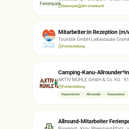
Saisonjob
Mit Unterkunft
Mitarbeiter:in Rezeption (m/w
Touristik GmbH Liebeslaube Gra
Festanstellung
Camping-Kanu-Allrounder*in
AKTIV MÜHLE GmbH & Co. KG
· 9
Festanstellung
Hausmeister
Allrounder
Kanustation
Allround-Mitarbeiter Ferienp
Roompot
· Kröv, Rheinland-Pfalz
· 