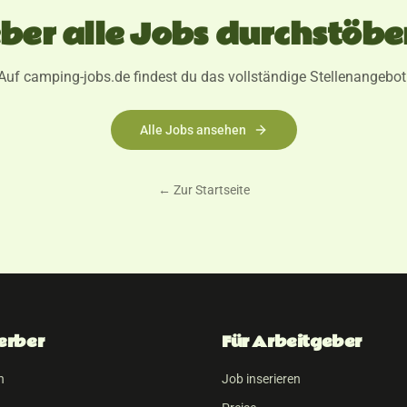
eber alle Jobs durchstöbe
Auf camping-jobs.de findest du das vollständige Stellenangebot
Alle Jobs ansehen
← Zur Startseite
erber
Für Arbeitgeber
n
Job inserieren