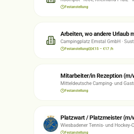
Festanstellung
Arbeiten, wo andere Urlaub m
Campingplatz Emstal GmbH
· Sus
Festanstellung
€15 – €17 /h
Mitarbeiter/in Rezeption (m/w/
Mitteldeutsche Camping- und Gas
Festanstellung
Platzwart / Platzmeister (m
Wiesbadener Tennis- und Hockey-Cl
Festanstellung