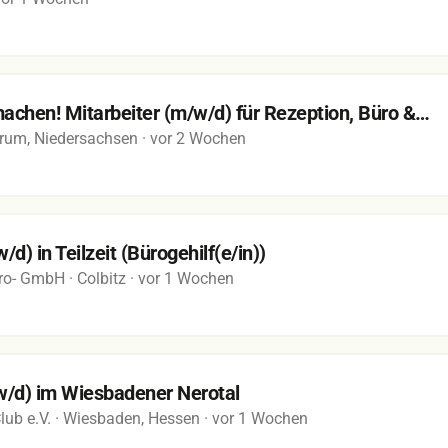
achen! Mitarbeiter (m/w/d) für Rezeption, Büro &…
trum, Niedersachsen
· vor 2 Wochen
d) in Teilzeit (Bürogehilf(e/in))
tro- GmbH
· Colbitz
· vor 1 Wochen
/w/d) im Wiesbadener Nerotal
ub e.V.
· Wiesbaden, Hessen
· vor 1 Wochen