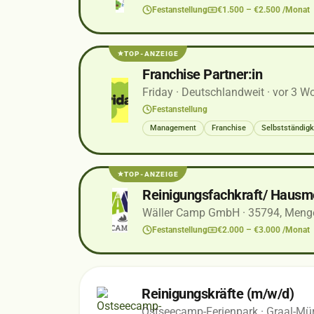
Festanstellung
€1.500 – €2.500 /Monat
TOP-ANZEIGE
Franchise Partner:in
Friday
· Deutschlandweit
· vor 3 W
Festanstellung
Management
Franchise
Selbstständigk
TOP-ANZEIGE
Reinigungsfachkraft/ Hausm
Wäller Camp GmbH
· 35794, Meng
Festanstellung
€2.000 – €3.000 /Monat
Reinigungskräfte (m/w/d)
Ostseecamp-Ferienpark
· Graal-Mür