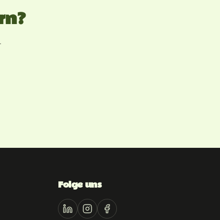
rn?
.
Folge uns