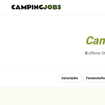
CAMPING
JOBS
Cam
0
offene
S
Saisonjobs
Festanstell