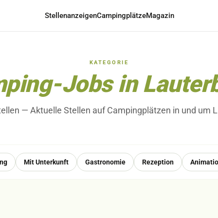
Stellenanzeigen
Campingplätze
Magazin
KATEGORIE
ping-Jobs in Lauter
tellen
— Aktuelle Stellen auf Campingplätzen in und um 
ung
Mit Unterkunft
Gastronomie
Rezeption
Animati