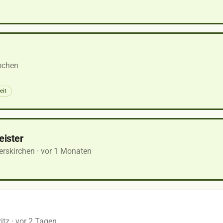
ochen
eit
eister
erskirchen
· vor 1 Monaten
itz
· vor 2 Tagen