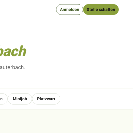
Anmelden
Stelle schalten
bach
Lauterbach.
on
Minijob
Platzwart