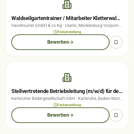
Waldseilgartentrainer / Mitarbeiter Kletterwald (m/w/d)
Haveltourist GmbH & co Kg
· Userin, Mecklenburg-Vorpommern
· 
Festanstellung
Bewerben
Stellvertretende Betriebsleitung (m/w/d) für den Campingplatz Durlach
Karlsruher Bädergesellschaft mbH
· Karlsruhe, Baden-Württemberg
Festanstellung
Bewerben