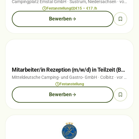
Campingplatz Emstal GmbH
· Sustrum, Niedersachsen
· vor 2 Wochen
Festanstellung
€15 – €17 /h
Bewerben
Mitarbeiter/in Rezeption (m/w/d) in Teilzeit (Bürogehilf(e/in))
Mitteldeutsche Camping- und Gastro- GmbH
· Colbitz
· vor 1 Wochen
Festanstellung
Bewerben