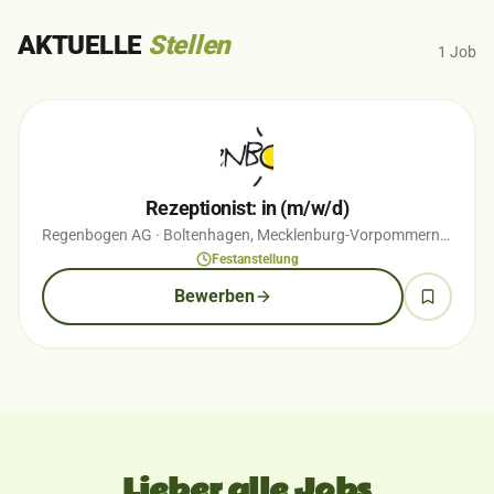
AKTUELLE
Stellen
1
Job
Rezeptionist: in (m/w/d)
Regenbogen AG
· Boltenhagen, Mecklenburg-Vorpommern
· vor 1
Festanstellung
Bewerben
Lieber alle Jobs