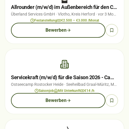
Allrounder (m/w/d) im Außenbereich für den Campingplatz ÜBERLAND Vlotho
Überland Services GmbH
· Vlotho, Kreis Herford
· vor 3 Monaten
Festanstellung
€2.500 – €3.000 /Monat
Bewerben
Servicekraft (m/w/d) für die Saison 2026 - Campingplatz direkt an der Ostsee
Ostseecamp Rostocker Heide
· Seeheilbad Graal-Müritz, Mecklenburg-Vorpommern
Saisonjob
Mit Unterkunft
€14 /h
Bewerben