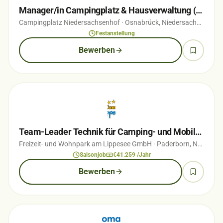
Manager/in Campingplatz & Hausverwaltung (w/m/d) Teil-/Vollzeit
Campingplatz Niedersachsenhof
· Osnabrück, Niedersachsen
· vo
Festanstellung
Bewerben
Team-Leader Technik für Camping- und Mobilheimplatz (m/w/d)
Freizeit- und Wohnpark am Lippesee GmbH
· Paderborn, Nordrhein-Westfalen
Saisonjob
€41.259 /Jahr
Bewerben