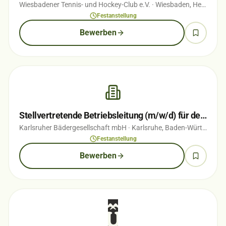
Wiesbadener Tennis- und Hockey-Club e.V.
· Wiesbaden, Hessen
· 
Festanstellung
Bewerben
Stellvertretende Betriebsleitung (m/w/d) für den Campingplatz Durlach
Karlsruher Bädergesellschaft mbH
· Karlsruhe, Baden-Württemberg
Festanstellung
Bewerben