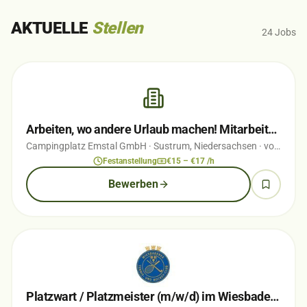
AKTUELLE
Stellen
24
Jobs
Arbeiten, wo andere Urlaub machen! Mitarbeiter (m/w/d) für Rezeption, Büro &…
Campingplatz Emstal GmbH
· Sustrum, Niedersachsen
· vor 2 Wochen
Festanstellung
€15 – €17 /h
Bewerben
Platzwart / Platzmeister (m/w/d) im Wiesbadener Nerotal