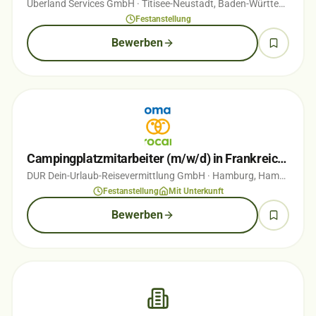
Überland Services GmbH
· Titisee-Neustadt, Baden-Württemberg
·
Festanstellung
Bewerben
Campingplatzmitarbeiter (m/w/d) in Frankreich, Italien, oder der Niederlande
DUR Dein-Urlaub-Reisevermittlung GmbH
· Hamburg, Hamburg
· v
Festanstellung
Mit Unterkunft
Bewerben