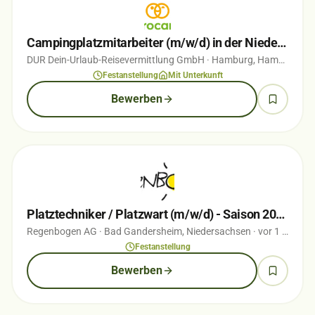
Campingplatzmitarbeiter (m/w/d) in der Niederlande
DUR Dein-Urlaub-Reisevermittlung GmbH
· Hamburg, Hamburg
· v
Festanstellung
Mit Unterkunft
Bewerben
Platztechniker / Platzwart (m/w/d) - Saison 2026
Regenbogen AG
· Bad Gandersheim, Niedersachsen
· vor 1 Monaten
Festanstellung
Bewerben