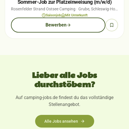
Sommer-Job zur Platzeinweisung (m/w/d)
Rosenfelder Strand Ostsee Camping
· Grube, Schleswig-Holstein
· 
Saisonjob
Mit Unterkunft
Bewerben
Lieber alle Jobs
durchstöbern?
Auf camping-jobs.de findest du das vollständige
Stellenangebot.
Alle Jobs ansehen