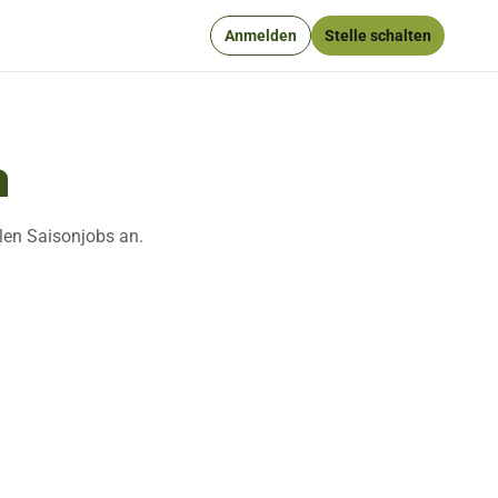
Anmelden
Stelle schalten
n
llen Saisonjobs an.