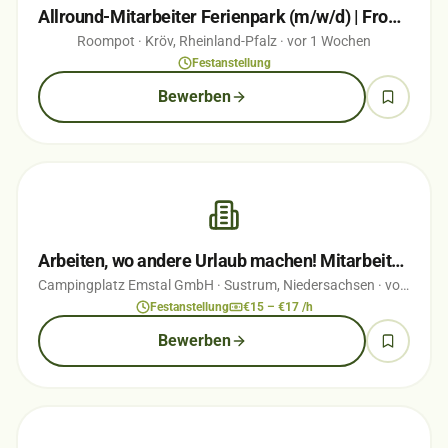
Allround-Mitarbeiter Ferienpark (m/w/d) | Front Office, Gastronomie & Freizeit…
Roompot
· Kröv, Rheinland-Pfalz
· vor 1 Wochen
Festanstellung
Bewerben
Arbeiten, wo andere Urlaub machen! Mitarbeiter (m/w/d) für Rezeption, Büro &…
Campingplatz Emstal GmbH
· Sustrum, Niedersachsen
· vor 1 Wochen
Festanstellung
€15 – €17 /h
Bewerben