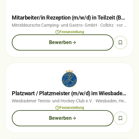
Mitarbeiter/in Rezeption (m/w/d) in Teilzeit (Bürogehilf(e/in))
Mitteldeutsche Camping- und Gastro- GmbH
· Colbitz
· vor 1 Wochen
Festanstellung
Bewerben
Platzwart / Platzmeister (m/w/d) im Wiesbadener Nerotal
Wiesbadener Tennis- und Hockey-Club e.V.
· Wiesbaden, Hessen
· 
Festanstellung
Bewerben