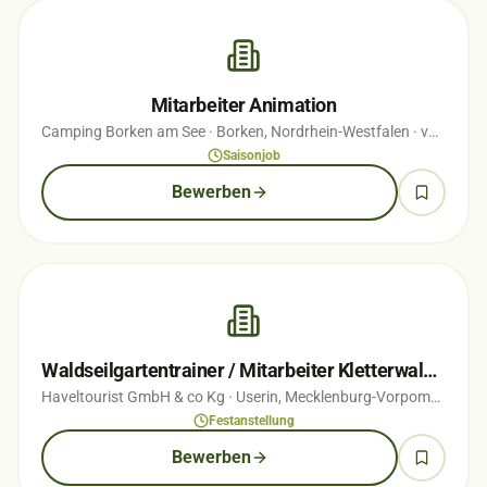
Mitarbeiter Animation
Camping Borken am See
· Borken, Nordrhein-Westfalen
· vor 1 Monaten
Saisonjob
Bewerben
Waldseilgartentrainer / Mitarbeiter Kletterwald (m/w/d)
Haveltourist GmbH & co Kg
· Userin, Mecklenburg-Vorpommern
· 
Festanstellung
Bewerben