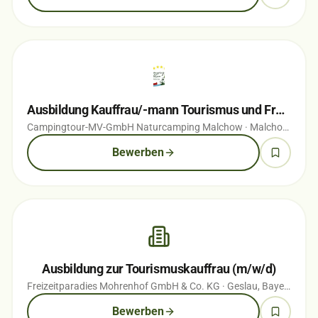
Ausbildung Kauffrau/-mann Tourismus und Freizeit
Campingtour-MV-GmbH Naturcamping Malchow
· Malchow, Mecklenburg-Vorpommern
Bewerben
Ausbildung zur Tourismuskauffrau (m/w/d)
Freizeitparadies Mohrenhof GmbH & Co. KG
· Geslau, Bayern
· vor
Bewerben