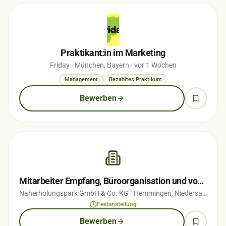
Praktikant:in im Marketing
Friday
· München, Bayern
· vor 1 Wochen
Management
Bezahltes Praktikum
Bewerben
Mitarbeiter Empfang, Büroorganisation und vorbereitende Buchhaltung (m/w/d)
Naherholungspark GmbH & Co. KG
· Hemmingen, Niedersachsen
·
Festanstellung
Bewerben