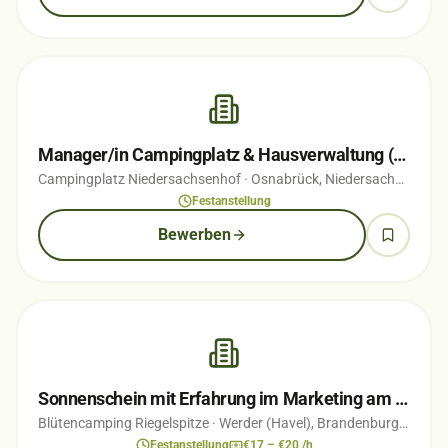
Manager/in Campingplatz & Hausverwaltung (w/m/d) Teil-/Vollzeit
Campingplatz Niedersachsenhof
· Osnabrück, Niedersachsen
· vo
Festanstellung
Bewerben
Sonnenschein mit Erfahrung im Marketing am Empfang gesucht
Blütencamping Riegelspitze
· Werder (Havel), Brandenburg
· vor 5
Festanstellung
€17 – €20 /h