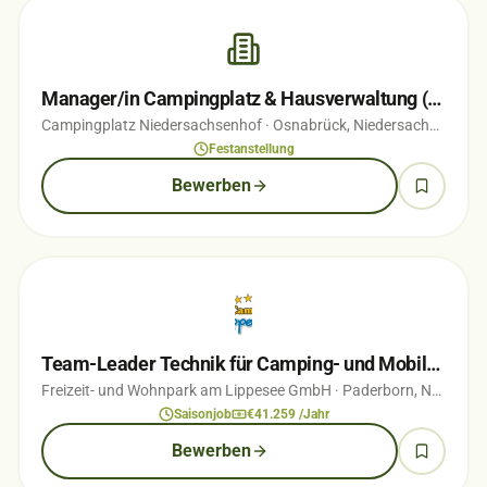
Manager/in Campingplatz & Hausverwaltung (w/m/d) Teil-/Vollzeit
Campingplatz Niedersachsenhof
· Osnabrück, Niedersachsen
· vo
Festanstellung
Bewerben
Team-Leader Technik für Camping- und Mobilheimplatz (m/w/d)
Freizeit- und Wohnpark am Lippesee GmbH
· Paderborn, Nordrhein-Westfalen
Saisonjob
€41.259 /Jahr
Bewerben