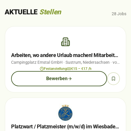
AKTUELLE
Stellen
28
Jobs
Arbeiten, wo andere Urlaub machen! Mitarbeiter (m/w/d) für Rezeption, Büro &…
Campingplatz Emstal GmbH
· Sustrum, Niedersachsen
· vor 2 Wochen
Festanstellung
€15 – €17 /h
Bewerben
Platzwart / Platzmeister (m/w/d) im Wiesbadener Nerotal