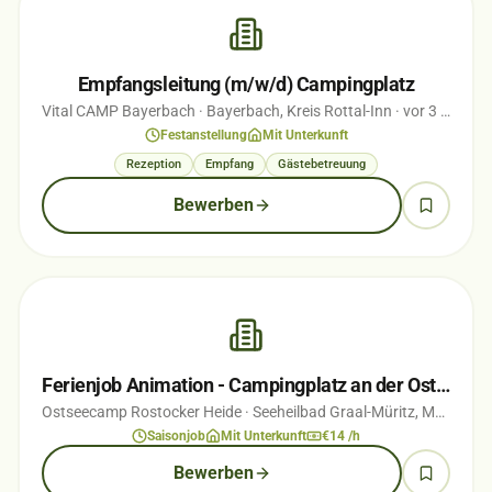
Empfangsleitung (m/w/d) Campingplatz
Vital CAMP Bayerbach
· Bayerbach, Kreis Rottal-Inn
· vor 3 Monaten
Festanstellung
Mit Unterkunft
Rezeption
Empfang
Gästebetreuung
Bewerben
Ferienjob Animation - Campingplatz an der Ostsee
Ostseecamp Rostocker Heide
· Seeheilbad Graal-Müritz, Mecklenburg-Vorpommern
Saisonjob
Mit Unterkunft
€14 /h
Bewerben