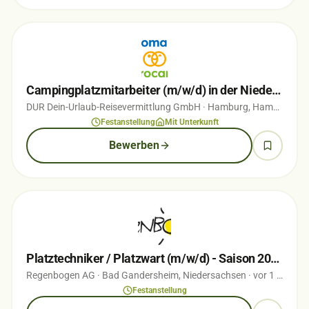
Campingplatzmitarbeiter (m/w/d) in der Niederlande
DUR Dein-Urlaub-Reisevermittlung GmbH
· Hamburg, Hamburg
· v
Festanstellung
Mit Unterkunft
Bewerben
Platztechniker / Platzwart (m/w/d) - Saison 2026
Regenbogen AG
· Bad Gandersheim, Niedersachsen
· vor 1 Monaten
Festanstellung