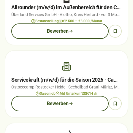
Allrounder (m/w/d) im Außenbereich für den Campingplatz ÜBERLAND Vlotho
Überland Services GmbH
· Vlotho, Kreis Herford
· vor 3 Monaten
Festanstellung
€2.500 – €3.000 /Monat
Bewerben
Servicekraft (m/w/d) für die Saison 2026 - Campingplatz direkt an der Ostsee
Ostseecamp Rostocker Heide
· Seeheilbad Graal-Müritz, Mecklenburg-Vorpommern
Saisonjob
Mit Unterkunft
€14 /h
Bewerben