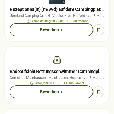
Rezeptionist(in) (m/w/d) auf dem Campingplatz ÜBERLAND Vlotho
Überland Camping GmbH
· Vlotho, Kreis Herford
· vor 3 Monaten
Festanstellung
€2.500 – €3.000 /Monat
Bewerben
Badeaufsicht Rettungsschwimmer Campingplatz und Badeseen Mainhausen (m/w/d)
Gemeinde Mainhausen
· Mainhausen, Hessen
· vor 3 Monaten
Saisonjob
€1.135 – €1.346 /Monat
Bewerben