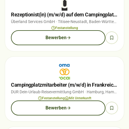
Rezeptionist(in) (m/w/d) auf dem Campingplatz Titisee
Überland Services GmbH
· Titisee-Neustadt, Baden-Württemberg
·
Festanstellung
Bewerben
Campingplatzmitarbeiter (m/w/d) in Frankreich, Italien, oder der Niederlande
DUR Dein-Urlaub-Reisevermittlung GmbH
· Hamburg, Hamburg
· v
Festanstellung
Mit Unterkunft
Bewerben