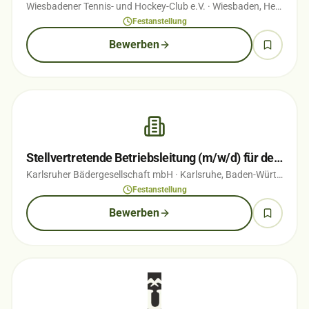
Wiesbadener Tennis- und Hockey-Club e.V.
· Wiesbaden, Hessen
· 
Festanstellung
Bewerben
Stellvertretende Betriebsleitung (m/w/d) für den Campingplatz Durlach
Karlsruher Bädergesellschaft mbH
· Karlsruhe, Baden-Württemberg
Festanstellung
Bewerben