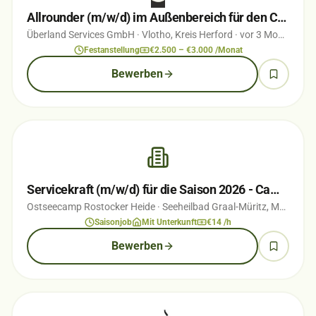
Allrounder (m/w/d) im Außenbereich für den Campingplatz ÜBERLAND Vlotho
Überland Services GmbH
· Vlotho, Kreis Herford
· vor 3 Monaten
Festanstellung
€2.500 – €3.000 /Monat
Bewerben
Servicekraft (m/w/d) für die Saison 2026 - Campingplatz direkt an der Ostsee
Ostseecamp Rostocker Heide
· Seeheilbad Graal-Müritz, Mecklenburg-Vorpommern
Saisonjob
Mit Unterkunft
€14 /h
Bewerben