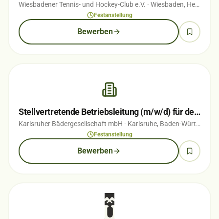
Wiesbadener Tennis- und Hockey-Club e.V.
· Wiesbaden, Hessen
· 
Festanstellung
Bewerben
Stellvertretende Betriebsleitung (m/w/d) für den Campingplatz Durlach
Karlsruher Bädergesellschaft mbH
· Karlsruhe, Baden-Württemberg
Festanstellung
Bewerben