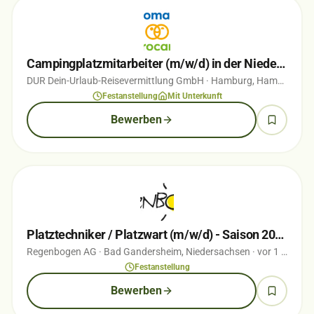
Campingplatzmitarbeiter (m/w/d) in der Niederlande
DUR Dein-Urlaub-Reisevermittlung GmbH
· Hamburg, Hamburg
· v
Festanstellung
Mit Unterkunft
Bewerben
Platztechniker / Platzwart (m/w/d) - Saison 2026
Regenbogen AG
· Bad Gandersheim, Niedersachsen
· vor 1 Monaten
Festanstellung
Bewerben