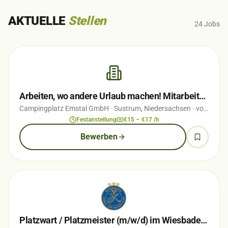
AKTUELLE
Stellen
24
Jobs
Arbeiten, wo andere Urlaub machen! Mitarbeiter (m/w/d) für Rezeption, Büro &…
Campingplatz Emstal GmbH
· Sustrum, Niedersachsen
· vor 2 Wochen
Festanstellung
€15 – €17 /h
Bewerben
Platzwart / Platzmeister (m/w/d) im Wiesbadener Nerotal