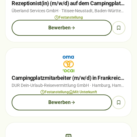
Rezeptionist(in) (m/w/d) auf dem Campingplatz Titisee
Überland Services GmbH
· Titisee-Neustadt, Baden-Württemberg
·
Festanstellung
Bewerben
Campingplatzmitarbeiter (m/w/d) in Frankreich, Italien, oder der Niederlande
DUR Dein-Urlaub-Reisevermittlung GmbH
· Hamburg, Hamburg
· v
Festanstellung
Mit Unterkunft
Bewerben