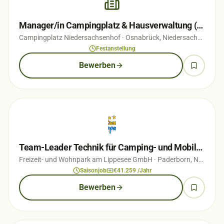
Manager/in Campingplatz & Hausverwaltung (w/m/d) Teil-/Vollzeit
Campingplatz Niedersachsenhof
· Osnabrück, Niedersachsen
· vo
Festanstellung
Bewerben
Team-Leader Technik für Camping- und Mobilheimplatz (m/w/d)
Freizeit- und Wohnpark am Lippesee GmbH
· Paderborn, Nordrhein-Westfalen
Saisonjob
€41.259 /Jahr
Bewerben