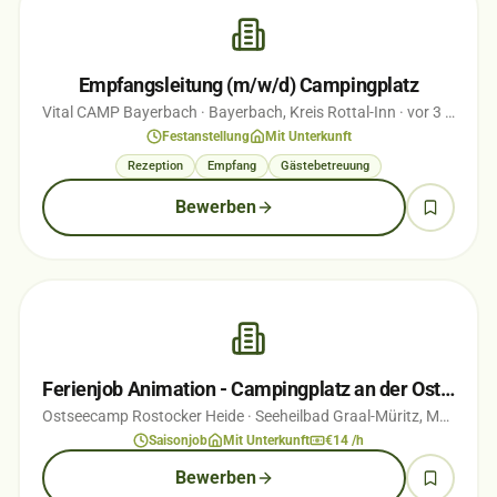
Empfangsleitung (m/w/d) Campingplatz
Vital CAMP Bayerbach
· Bayerbach, Kreis Rottal-Inn
· vor 3 Monaten
Festanstellung
Mit Unterkunft
Rezeption
Empfang
Gästebetreuung
Bewerben
Ferienjob Animation - Campingplatz an der Ostsee
Ostseecamp Rostocker Heide
· Seeheilbad Graal-Müritz, Mecklenburg-Vorpommern
Saisonjob
Mit Unterkunft
€14 /h
Bewerben