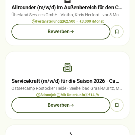
Allrounder (m/w/d) im Außenbereich für den Campingplatz ÜBERLAND Vlotho
Überland Services GmbH
· Vlotho, Kreis Herford
· vor 3 Monaten
Festanstellung
€2.500 – €3.000 /Monat
Bewerben
Servicekraft (m/w/d) für die Saison 2026 - Campingplatz direkt an der Ostsee
Ostseecamp Rostocker Heide
· Seeheilbad Graal-Müritz, Mecklenburg-Vorpommern
Saisonjob
Mit Unterkunft
€14 /h
Bewerben