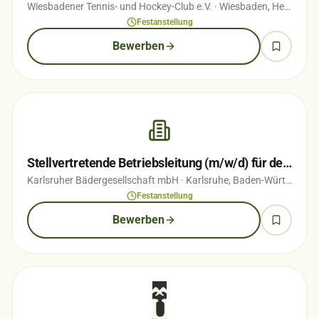
Wiesbadener Tennis- und Hockey-Club e.V.
· Wiesbaden, Hessen
· 
Festanstellung
Bewerben
Stellvertretende Betriebsleitung (m/w/d) für den Campingplatz Durlach
Karlsruher Bädergesellschaft mbH
· Karlsruhe, Baden-Württemberg
Festanstellung
Bewerben