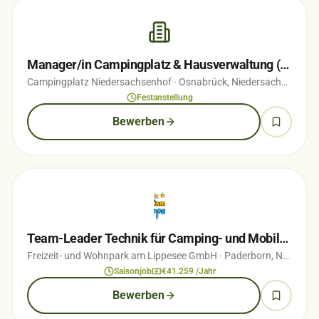
Manager/in Campingplatz & Hausverwaltung (w/m/d) Teil-/Vollzeit
Campingplatz Niedersachsenhof
· Osnabrück, Niedersachsen
· vo
Festanstellung
Bewerben
Team-Leader Technik für Camping- und Mobilheimplatz (m/w/d)
Freizeit- und Wohnpark am Lippesee GmbH
· Paderborn, Nordrhein-Westfalen
Saisonjob
€41.259 /Jahr
Bewerben