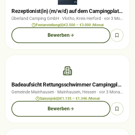
Rezeptionist(in) (m/w/d) auf dem Campingplatz ÜBERLAND Vlotho
Überland Camping GmbH
· Vlotho, Kreis Herford
· vor 3 Monaten
Festanstellung
€2.500 – €3.000 /Monat
Bewerben
Badeaufsicht Rettungsschwimmer Campingplatz und Badeseen Mainhausen (m/w/d)
Gemeinde Mainhausen
· Mainhausen, Hessen
· vor 3 Monaten
Saisonjob
€1.135 – €1.346 /Monat
Bewerben