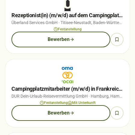
Rezeptionist(in) (m/w/d) auf dem Campingplatz Titisee
Überland Services GmbH
· Titisee-Neustadt, Baden-Württemberg
·
Festanstellung
Bewerben
Campingplatzmitarbeiter (m/w/d) in Frankreich, Italien, oder der Niederlande
DUR Dein-Urlaub-Reisevermittlung GmbH
· Hamburg, Hamburg
· v
Festanstellung
Mit Unterkunft
Bewerben