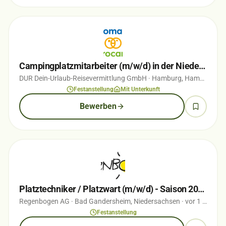
Campingplatzmitarbeiter (m/w/d) in der Niederlande
DUR Dein-Urlaub-Reisevermittlung GmbH
· Hamburg, Hamburg
· v
Festanstellung
Mit Unterkunft
Bewerben
Platztechniker / Platzwart (m/w/d) - Saison 2026
Regenbogen AG
· Bad Gandersheim, Niedersachsen
· vor 1 Monaten
Festanstellung