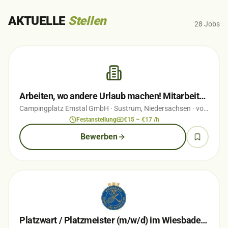
AKTUELLE
Stellen
28
Jobs
Arbeiten, wo andere Urlaub machen! Mitarbeiter (m/w/d) für Rezeption, Büro &…
Campingplatz Emstal GmbH
· Sustrum, Niedersachsen
· vor 2 Wochen
Festanstellung
€15 – €17 /h
Bewerben
Platzwart / Platzmeister (m/w/d) im Wiesbadener Nerotal