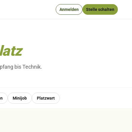
Anmelden
Stelle schalten
latz
pfang bis Technik.
on
Minijob
Platzwart