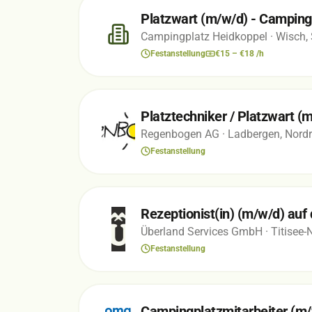
Platzwart (m/w/d) - Camping
Campingplatz Heidkoppel
· Wisch,
Festanstellung
€15 – €18 /h
Platztechniker / Platzwart (
Regenbogen AG
· Ladbergen, Nord
Festanstellung
Rezeptionist(in) (m/w/d) auf
Überland Services GmbH
· Titisee
Festanstellung
Campingplatzmitarbeiter (m/w/