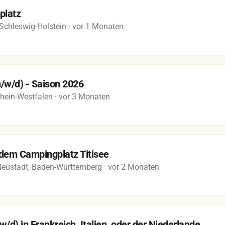
platz
 Schleswig-Holstein
· vor 1 Monaten
m/w/d) - Saison 2026
rhein-Westfalen
· vor 3 Monaten
 dem Campingplatz Titisee
-Neustadt, Baden-Württemberg
· vor 2 Monaten
d) in Frankreich, Italien, oder der Niederlande