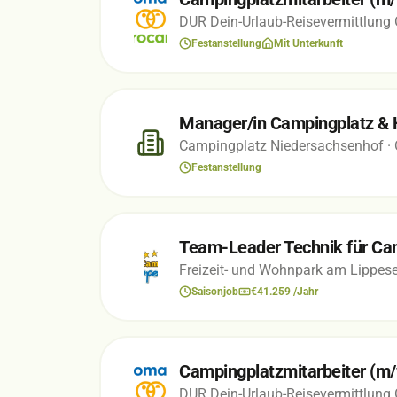
DUR Dein-Urlaub-Reisevermittlun
Festanstellung
Mit Unterkunft
Manager/in Campingplatz & H
Campingplatz Niedersachsenhof
·
Festanstellung
Team-Leader Technik für Ca
Freizeit- und Wohnpark am Lippe
Saisonjob
€41.259 /Jahr
Campingplatzmitarbeiter (m/
DUR Dein-Urlaub-Reisevermittlun