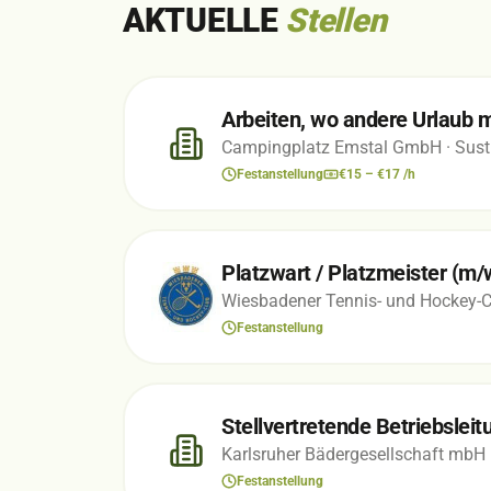
AKTUELLE
Stellen
Arbeiten, wo andere Urlaub m
Campingplatz Emstal GmbH
· Sus
Festanstellung
€15 – €17 /h
Platzwart / Platzmeister (m
Wiesbadener Tennis- und Hockey-Cl
Festanstellung
Stellvertretende Betriebslei
Karlsruher Bädergesellschaft mbH
Festanstellung