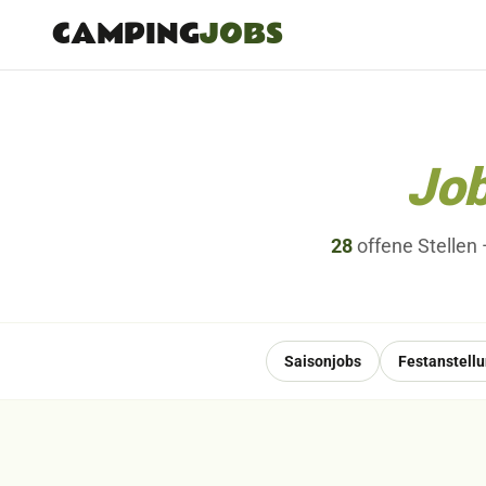
CAMPING
JOBS
Job
28
offene
Stellen
Saisonjobs
Festanstell