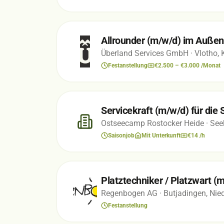
Allrounder (m/w/d) im Auße
Überland Services GmbH
· Vlotho, 
Festanstellung
€2.500 – €3.000 /Monat
Servicekraft (m/w/d) für die
Ostseecamp Rostocker Heide
· See
Saisonjob
Mit Unterkunft
€14 /h
Platztechniker / Platzwart (
Regenbogen AG
· Butjadingen, Ni
Festanstellung