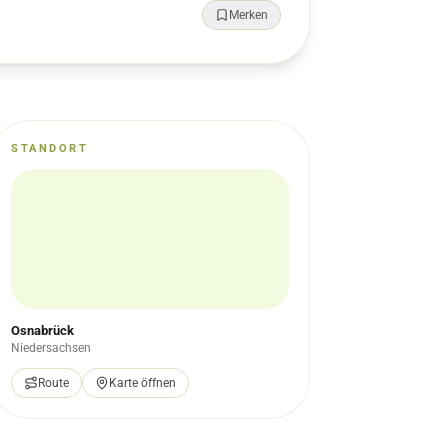
Merken
STANDORT
Osnabrück
Niedersachsen
Route
Karte öffnen