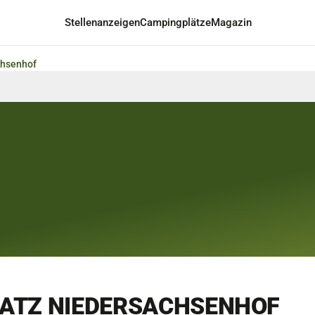
Stellenanzeigen
Campingplätze
Magazin
chsenhof
ATZ NIEDERSACHSENHOF