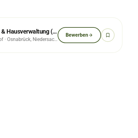
Manager/in Campingplatz & Hausverwaltung (w/m/d) Teil-/Vollzeit
Bewerben
of
· Osnabrück, Niedersachsen
· vor 3 Wochen
IN
Niedersachsen
A