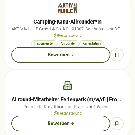
Camping-Kanu-Allrounder*in
AKTIV MÜHLE GmbH & Co. KG
· 91807, Solnhofen
· vor 3 Tagen
Festanstellung
Hausmeister
Allrounder
Kanustation
Bewerben
Allround-Mitarbeiter Ferienpark (m/w/d) | Front Office, Gastronomie & Freizeit…
Roompot
· Kröv, Rheinland-Pfalz
· vor 1 Wochen
Festanstellung
Bewerben