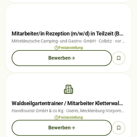
Mitarbeiter/in Rezeption (m/w/d) in Teilzeit (Bürogehilf(e/in))
Mitteldeutsche Camping- und Gastro- GmbH
· Colbitz
· vor 1 Wochen
Festanstellung
Bewerben
Waldseilgartentrainer / Mitarbeiter Kletterwald (m/w/d)
Haveltourist GmbH & co Kg
· Userin, Mecklenburg-Vorpommern
· 
Festanstellung
Bewerben