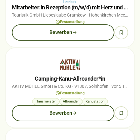
Mitarbeiter:in Rezeption (m/w/d) mit Herz und Blick für Menschen in Vollzeit
Touristik GmbH Liebeslaube Gramkow
· Hohenkirchen Mecklenburg
Festanstellung
Bewerben
Camping-Kanu-Allrounder*in
AKTIV MÜHLE GmbH & Co. KG
· 91807, Solnhofen
· vor 5 Tagen
Festanstellung
Hausmeister
Allrounder
Kanustation
Bewerben