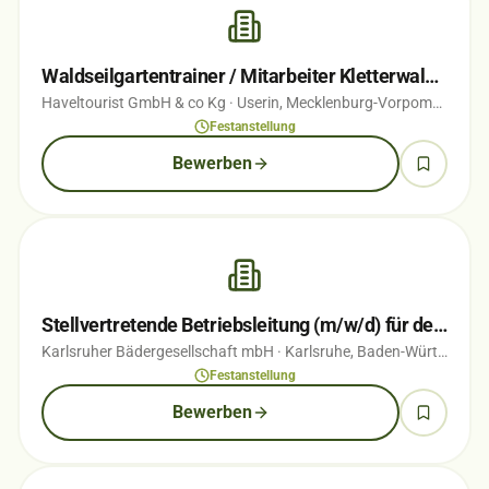
Waldseilgartentrainer / Mitarbeiter Kletterwald (m/w/d)
Haveltourist GmbH & co Kg
· Userin, Mecklenburg-Vorpommern
· 
Festanstellung
Bewerben
Stellvertretende Betriebsleitung (m/w/d) für den Campingplatz Durlach
Karlsruher Bädergesellschaft mbH
· Karlsruhe, Baden-Württemberg
Festanstellung
Bewerben