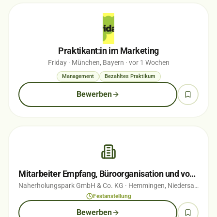
Praktikant:in im Marketing
Friday
· München, Bayern
· vor 1 Wochen
Management
Bezahltes Praktikum
Bewerben
Mitarbeiter Empfang, Büroorganisation und vorbereitende Buchhaltung (m/w/d)
Naherholungspark GmbH & Co. KG
· Hemmingen, Niedersachsen
·
Festanstellung
Bewerben