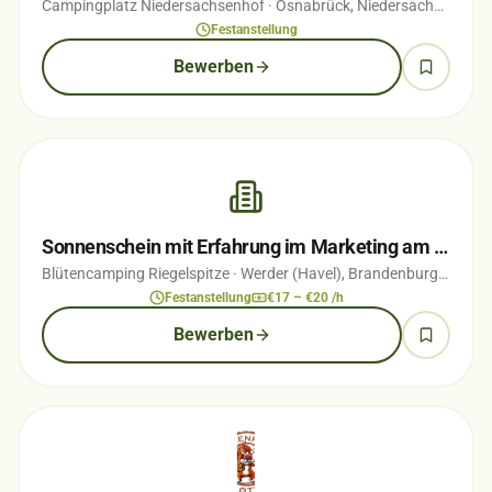
Campingplatz Niedersachsenhof
· Osnabrück, Niedersachsen
· vo
Festanstellung
Bewerben
Sonnenschein mit Erfahrung im Marketing am Empfang gesucht
Blütencamping Riegelspitze
· Werder (Havel), Brandenburg
· vor 5
Festanstellung
€17 – €20 /h
Bewerben