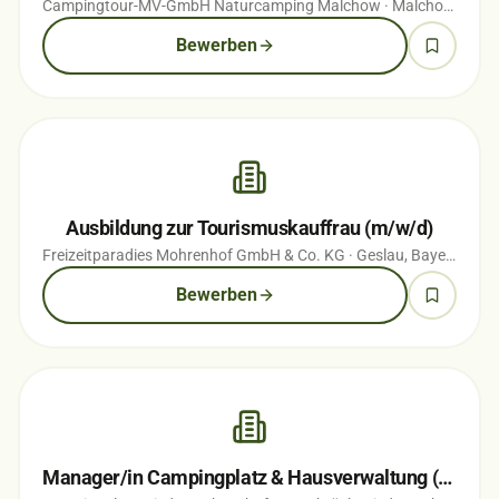
Campingtour-MV-GmbH Naturcamping Malchow
· Malchow, Mecklenburg-Vorpommern
Bewerben
Ausbildung zur Tourismuskauffrau (m/w/d)
Freizeitparadies Mohrenhof GmbH & Co. KG
· Geslau, Bayern
· vor
Bewerben
Manager/in Campingplatz & Hausverwaltung (w/m/d) Teil-/Vollzeit