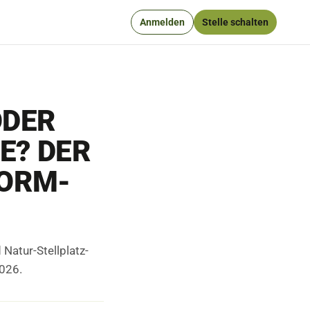
Anmelden
Stelle schalten
ODER
E? DER
ORM-V
Natur-Stellplatz-
2026.