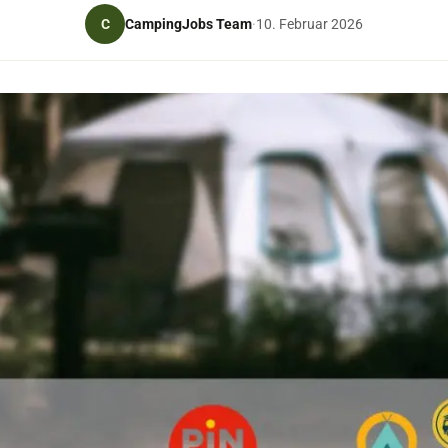
CampingJobs Team
C
·
10. Februar 2026