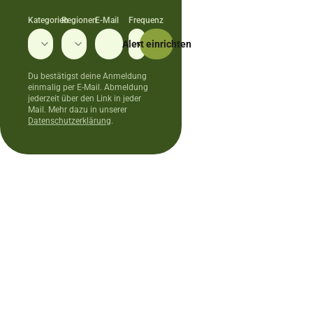
Kategorien
Regionen
E-Mail
Frequenz
Alle Kategorien
Alle Regionen
Alert einrichten
Du bestätigst deine Anmeldung
einmalig per E-Mail. Abmeldung
jederzeit über den Link in jeder
Mail. Mehr dazu in unserer
Datenschutzerklärung
.