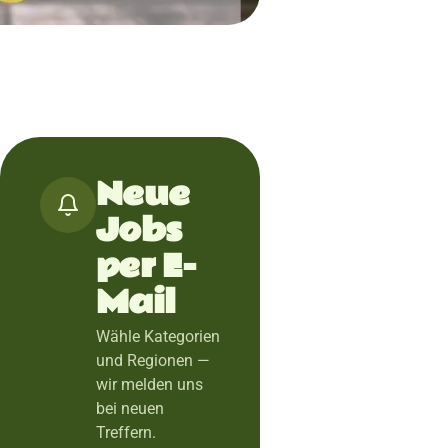
Neue
Jobs
per E-
Mail
Wähle Kategorien
und Regionen —
wir melden uns
bei neuen
Treffern.