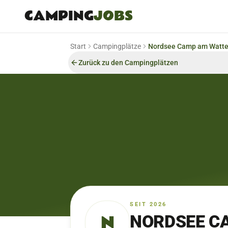
CAMPING
JOBS
Start
Campingplätze
Nordsee Camp am Watte
Zurück zu den Campingplätzen
SEIT 2026
N
NORDSEE C