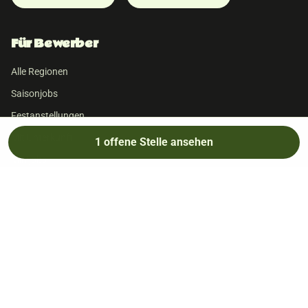
Für Bewerber
Alle Regionen
Saisonjobs
Festanstellungen
Mit Unterkunft
1
offene
Stelle
ansehen
Minijobs
Magazin
FAQ
Für Arbeitgeber
Job inserieren
Preise